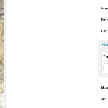
Nom 
Prén
Date
Mes
Pr
Ident
Mot 