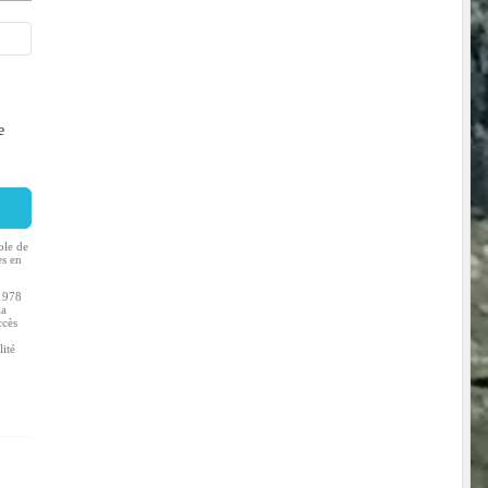
e
ble de
es en
 1978
la
ccès
lité