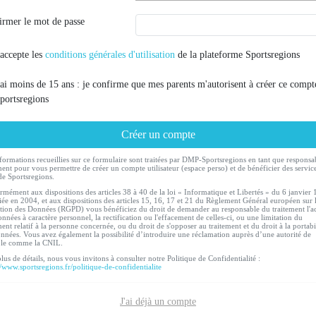
irmer le mot de passe
'accepte les
conditions générales d'utilisation
de la plateforme Sportsregions
'ai moins de 15 ans : je confirme que mes parents m'autorisent à créer ce compt
portsregions
Créer un compte
formations recueillies sur ce formulaire sont traitées par DMP-Sportsregions en tant que responsa
ment pour vous permettre de créer un compte utilisateur (espace perso) et de bénéficier des servic
de Sportsregions.
mément aux dispositions des articles 38 à 40 de la loi « Informatique et Libertés » du 6 janvier
ée en 2004, et aux dispositions des articles 15, 16, 17 et 21 du Règlement Général européen sur 
tion des Données (RGPD) vous bénéficiez du droit de demander au responsable du traitement l'a
nnées à caractère personnel, la rectification ou l'effacement de celles-ci, ou une limitation du
ment relatif à la personne concernée, ou du droit de s'opposer au traitement et du droit à la portabi
nnées. Vous avez également la possibilité d’introduire une réclamation auprès d’une autorité de
ôle comme la CNIL.
lus de détails, nous vous invitons à consulter notre Politique de Confidentialité :
//www.sportsregions.fr/politique-de-confidentialite
J'ai déjà un compte