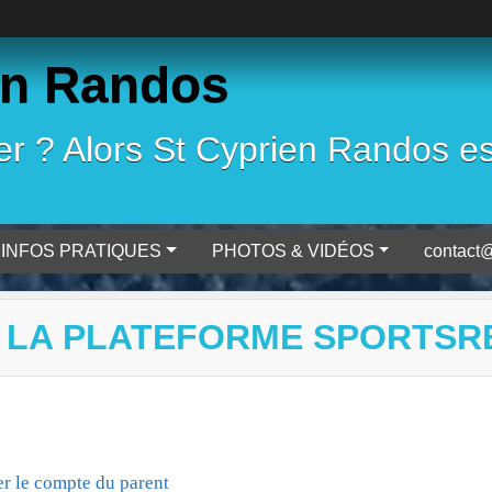
en Randos
 ? Alors St Cyprien Randos est 
INFOS PRATIQUES
PHOTOS & VIDÉOS
contact@
 LA PLATEFORME SPORTSR
er le compte du parent