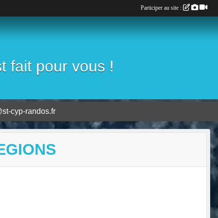
Participer au site :
fait pour vous !
st-cyp-randos.fr
EGIONS