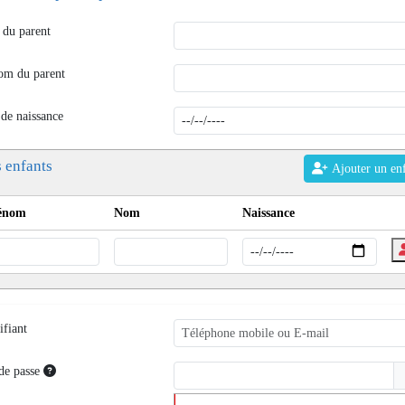
du parent
om du parent
 de naissance
 enfants
Ajouter un en
énom
Nom
Naissance
ifiant
de passe