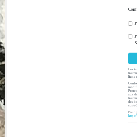
Conf
J
J
S
Les in
traite
ligne 
Confor
modifi
Protec
aux do
traite
des do
contr
Pour p
https: