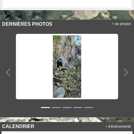
DERNIÈRES PHOTOS
+ de photos
Précedent
Sui
CALENDRIER
+ d'évènements